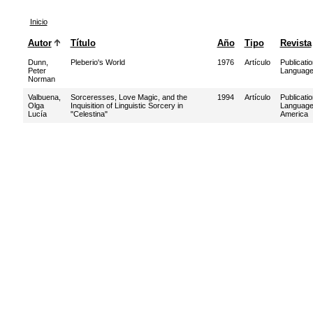
Inicio
Autor
Título
Año
Tipo
Revista
Dunn,
Pleberio's World
1976
Artículo
Publicati
Peter
Language
Norman
Valbuena,
Sorceresses, Love Magic, and the
1994
Artículo
Publicati
Olga
Inquisition of Linguistic Sorcery in
Language 
Lucía
"Celestina"
America