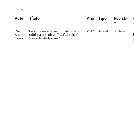
Inicio
Autor
Título
Año
Tipo
Revista
Rala,
Breve panorama acerca da crítica
2017
Artículo
La Junta
L
Ana
religiosa nas obras "La Celestina" e
Laura
"Lazarillo de Tormes"
s
r