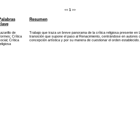
<<
1
>>
Palabras
Resumen
clave
azarillo de
Trabajo que traza un breve panorama de la crítica religiosa presente en L
Tormes
;
Crítica
transición que supone el paso al Renacimiento, centrándose en autores 
ocial
;
Crítica
concepción artística y por su manera de cuestionar el orden establecido.
eligiosa