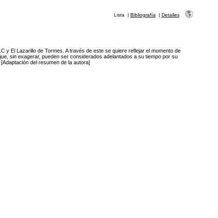
Lista
|
Bibliografía
|
Detalles
C y El Lazarillo de Tormes. A través de este se quiere reflejar el momento de
que, sin exagerar, pueden ser considerados adelantados a su tiempo por su
 [Adaptación del resumen de la autora]