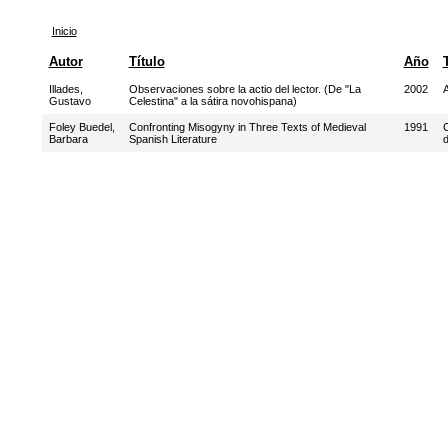
Inicio
Autor
Título
Año
Illades,
Observaciones sobre la actio del lector. (De "La
2002
A
Gustavo
Celestina" a la sátira novohispana)
Foley Buedel,
Confronting Misogyny in Three Texts of Medieval
1991
C
Barbara
Spanish Literature
d