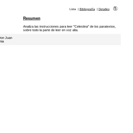
Lista
|
Bibliografía
|
Detalles
Resumen
Analiza las instrucciones para leer "Celestina" de los paratextos,
sobre todo la parte de leer en voz alta.
on Juan
nia