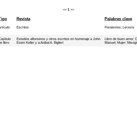
<<
1
>>
Tipo
Revista
Palabras clave
rtículo
Escritos
Paratextos
;
Lectura
apítulo
Estudios alfonsinos y otros escritos en homenaje a John
Libro de buen amor
;
D
e libro
Esten Keller y a Anibal A. Biglieri
Manuel
;
Mujer
;
Misogi