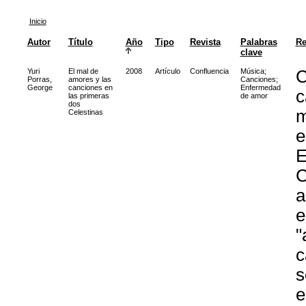
Inicio
Autor
Título
Año
Tipo
Revista
Palabras
R
clave
Yuri
El mal de
2008
Artículo
Confluencia
Música
;
C
Porras,
amores y las
Canciones
;
George
canciones en
Enfermedad
c
las primeras
de amor
dos
m
Celestinas
e
E
C
a
e
"
c
s
e