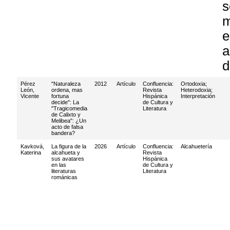
s
m
e
a
d
Pérez
"Naturaleza
2012
Artículo
Confluencia:
Ortodoxia
;
León,
ordena, mas
Revista
Heterodoxia
;
Vicente
fortuna
Hispánica
Interpretación
decide": La
de Cultura y
"Tragicomedia
Literatura
de Calixto y
Melibea": ¿Un
acto de falsa
bandera?
Kavková,
La figura de la
2026
Artículo
Confluencia:
Alcahuetería
Katerina
alcahueta y
Revista
sus avatares
Hispánica
en las
de Cultura y
literaturas
Literatura
románicas