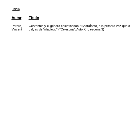
Inicio
Autor
Título
Parello,
Cervantes y el género celestinesco: "Apercíbete, a la primera voz que 
Vincent
calças de Villadiego" ("Celestina", Auto XIII, escena 3)