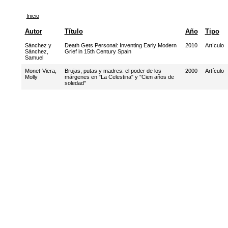
Inicio
Autor
Título
Año
Tipo
Sánchez y
Death Gets Personal: Inventing Early Modern
2010
Artículo
Sánchez,
Grief in 15th Century Spain
Samuel
Monet-Viera,
Brujas, putas y madres: el poder de los
2000
Artículo
Molly
márgenes en "La Celestina" y "Cien años de
soledad"