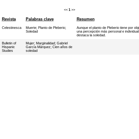
<<
1
>>
Revista
Palabras clave
Resumen
Celestinesca
Muerte
;
Planto de Pleberio
;
Aunque el planto de Pleberio tiene por ob
Soledad
una percepción más personal e individual 
destaca la soledad.
Bulletin of
Mujer
;
Marginalidad
;
Gabriel
Hispanic
García Márquez
;
Cien años de
Studies
soledad