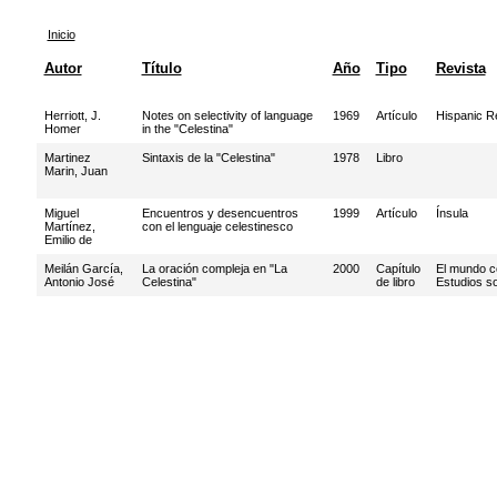
Inicio
Autor
Título
Año
Tipo
Revista
Herriott, J.
Notes on selectivity of language
1969
Artículo
Hispanic R
Homer
in the "Celestina"
Martinez
Sintaxis de la "Celestina"
1978
Libro
Marin, Juan
Miguel
Encuentros y desencuentros
1999
Artículo
Ínsula
Martínez,
con el lenguaje celestinesco
Emilio de
Meilán García,
La oración compleja en "La
2000
Capítulo
El mundo c
Antonio José
Celestina"
de libro
Estudios so