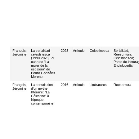
Francois,
La serialidad
2023
Artículo
Celestinesca
Serialidad
;
Jéromine
celestinesca
Reescritura
;
(1990-2023): el
Celestinesca
;
caso de "La
Pacto de lectura
;
mujer de la
Enciclopedia
escalera" de
Pedro González
Moreno
François,
La constitution
2016
Artículo
Littératures
Reescritura
Jéromine
d'un mythe
littéraire: "La
Célestine" à
l'époque
contemporaine