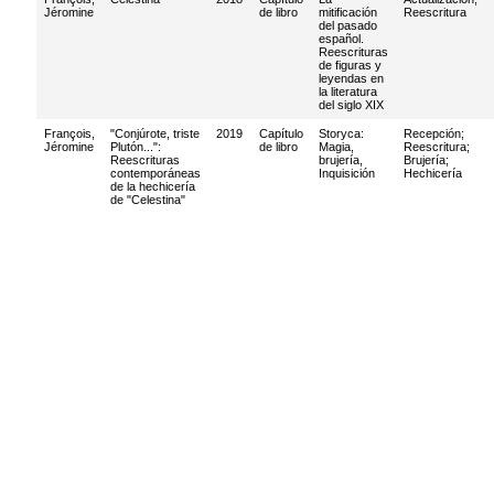
Jéromine
de libro
mitificación
Reescritura
del pasado
español.
Reescrituras
de figuras y
leyendas en
la literatura
del siglo XIX
François,
"Conjúrote, triste
2019
Capítulo
Storyca:
Recepción
;
Jéromine
Plutón...":
de libro
Magia,
Reescritura
;
Reescrituras
brujería,
Brujería
;
contemporáneas
Inquisición
Hechicería
de la hechicería
de "Celestina"