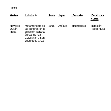
Inicio
Autor
Título
Año
Tipo
Revista
Palabras
clave
Navarro
Metamorfosis de
2015
Artículo
eHumanista
Imitación
;
Durán,
las lecturas en la
Reescritura
Rosa
creación literaria
áurea: de "La
Celestina" a San
Juan de la Cruz