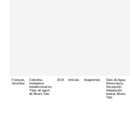
François,
Celestina,
2019
Artículo
Anagnórisis
Ojos de Agua
;
Jéromine
mediadora
Reescritura
;
metaficcional en
Recepción
;
"Ojos de agua",
Adaptación
de Álvaro Tato
teatral
;
Álvaro
Tato