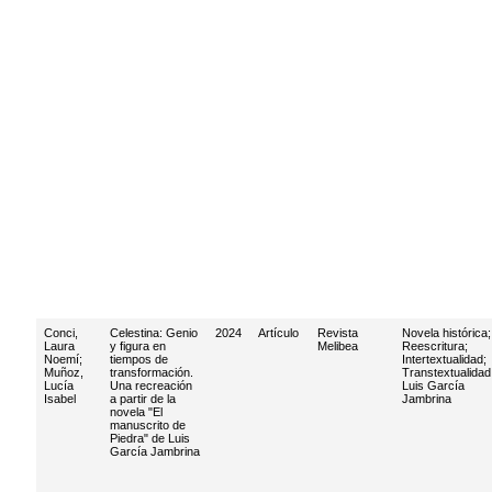
Conci,
Celestina: Genio
2024
Artículo
Revista
Novela histórica
;
Laura
y figura en
Melibea
Reescritura
;
Noemí
;
tiempos de
Intertextualidad
;
Muñoz,
transformación.
Transtextualidad
Lucía
Una recreación
Luis García
Isabel
a partir de la
Jambrina
novela "El
manuscrito de
Piedra" de Luis
García Jambrina