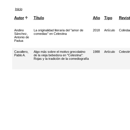
Inicio
Autor
Título
Año
Tipo
Revis
Andino
La originalidad literaria del "amor de
2018
Artículo
Colinda
Sánchez,
comedias" en Celestina
Antonio de
Padua
Cavallero,
Algo más sobre el motivo grecolatino
1988
Artículo
Celesti
Pablo A.
de la vieja bebedora en "Celestina":
Rojas y la tradición de la comediografía