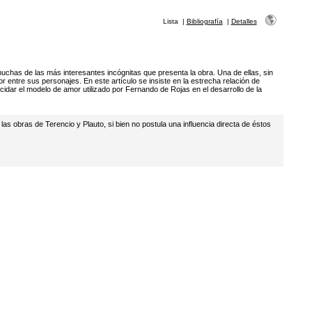
Lista
|
Bibliografía
|
Detalles
uchas de las más interesantes incógnitas que presenta la obra. Una de ellas, sin
r entre sus personajes. En este artículo se insiste en la estrecha relación de
ucidar el modelo de amor utilizado por Fernando de Rojas en el desarrollo de la
as obras de Terencio y Plauto, si bien no postula una influencia directa de éstos