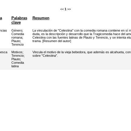
<<
1
>>
ta
Palabras
Resumen
clave
ncias
Género
;
La vinculación de "Celestina" con la comedia romana contiene en sí m
Comedia
duda, es la descripción y desarrollo que la Tragicomedia hace del amo
romana
;
Celestina con las fuentes latinas de Plauto y Terencio, y se intenta el
Plauto
;
trama. [Resumen del autor]
Terencio
nesca
Motivos
;
Vincula el motivo de la vieja bebedora, que además es alcahueta, con l
Terencio
;
sobre "Celestina".
Plauto
;
Comedia
latina