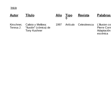
Inicio
Autor
Título
Año
Tipo
Revista
Palabras
Kirschner,
Calisto y Melibea:
1997
Artículo
Celestinesca
L'illusion c
Teresa J.
"Ilusión" (cómica) de
Pierre Corne
Tony Kushner
Adaptación
escénica