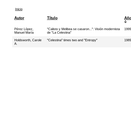
Inicio
Autor
Título
Añ
Pérez López,
"Calisto y Melibea se casaron...": Visión modernista
199
Manuel María
de "La Celestina"
Holdsworth, Carole
"Celestina" times two and "Entropy"
198
A.