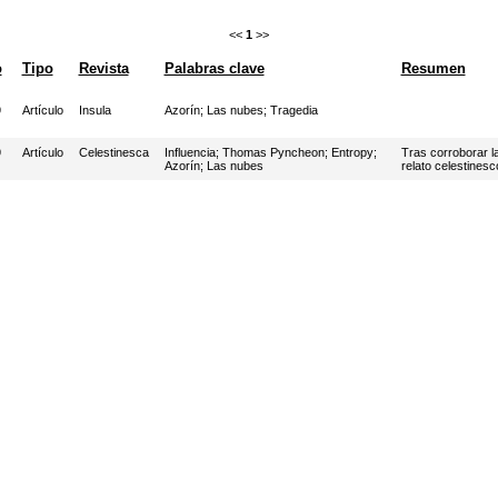
<<
1
>>
o
Tipo
Revista
Palabras clave
Resumen
9
Artículo
Insula
Azorín
;
Las nubes
;
Tragedia
9
Artículo
Celestinesca
Influencia
;
Thomas Pyncheon
;
Entropy
;
Tras corroborar l
Azorín
;
Las nubes
relato celestines