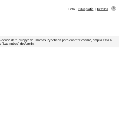
Lista
|
Bibliografía
|
Detalles
a deuda de "Entropy" de Thomas Pyncheon para con "Celestina", amplía ésta al
co "Las nubes" de Azorín.