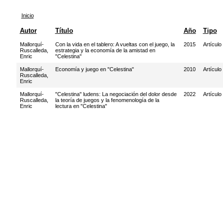
Inicio
Autor
Título
Año
Tipo
Mallorquí-
Con la vida en el tablero: A vueltas con el juego, la
2015
Artículo
Ruscalleda,
estrategia y la economía de la amistad en
Enric
"Celestina"
Mallorquí-
Economía y juego en "Celestina"
2010
Artículo
Ruscalleda,
Enric
Mallorquí-
"Celestina" ludens: La negociación del dolor desde
2022
Artículo
Ruscalleda,
la teoría de juegos y la fenomenología de la
Enric
lectura en "Celestina"