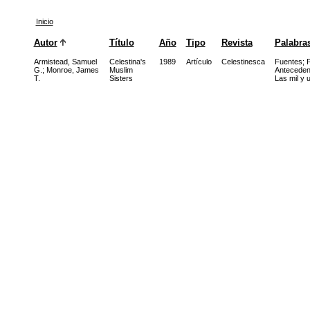
Inicio
Autor
Título
Año
Tipo
Revista
Palabras
Armistead, Samuel
Celestina's
1989
Artículo
Celestinesca
Fuentes
;
P
G.
;
Monroe, James
Muslim
Anteceden
T.
Sisters
Las mil y 