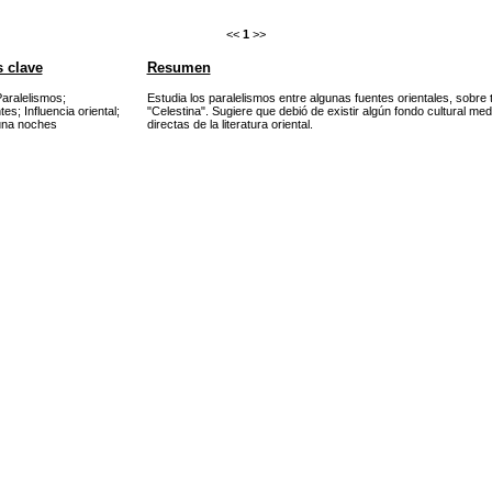
<<
1
>>
 clave
Resumen
aralelismos
;
Estudia los paralelismos entre algunas fuentes orientales, sobre
tes
;
Influencia oriental
;
"Celestina". Sugiere que debió de existir algún fondo cultural me
una noches
directas de la literatura oriental.