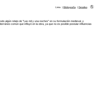
Lista
|
Bibliografía
|
Detalles
 todo algún relato de "Las mil y una noches" en su formulación medieval, y
diterráneo común que influyó en la obra, ya que no es posible postular influencias