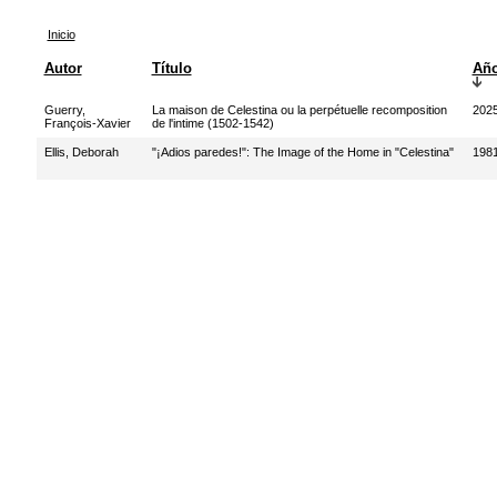
Inicio
Autor
Título
Añ
Guerry,
La maison de Celestina ou la perpétuelle recomposition
202
François-Xavier
de l'intime (1502-1542)
Ellis, Deborah
"¡Adios paredes!": The Image of the Home in "Celestina"
198