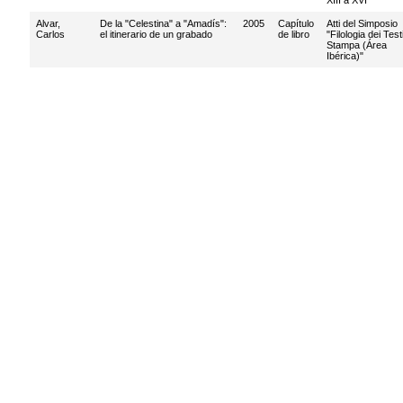
XIII a XVI
Alvar,
De la "Celestina" a "Amadís":
2005
Capítulo
Atti del Simposio
Carlos
el itinerario de un grabado
de libro
"Filologia dei Test
Stampa (Área
Ibérica)"