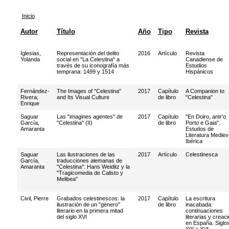
Inicio
Autor
Título
Año
Tipo
Revista
Iglesias,
Representación del delito
2016
Artículo
Revista
Yolanda
social en "La Celestina" a
Canadiense de
través de su iconografía más
Estudios
temprana: 1499 y 1514
Hispánicos
Fernández-
The Images of "Celestina"
2017
Capítulo
A Companion to
Rivera,
and Its Visual Culture
de libro
"Celestina"
Enrique
Saguar
Las "imagines agentes" de
2017
Capítulo
"En Doiro, antr'o
García,
"Celestina" (II)
de libro
Porto e Gaia".
Amaranta
Estudos de
Literatura Mediev
Ibérica
Saguar
Las ilustraciones de las
2017
Artículo
Celestinesca
García,
traducciones alemanas de
Amaranta
"Celestina": Hans Weiditz y la
"Tragicomedia de Calisto y
Melibea"
Civil, Pierre
Grabados celestinescos: la
2017
Capítulo
La escritura
ilustración de un "género"
de libro
inacabada:
literario en la primera mitad
continuaciones
del siglo XVI
literarias y creac
en España. Siglo