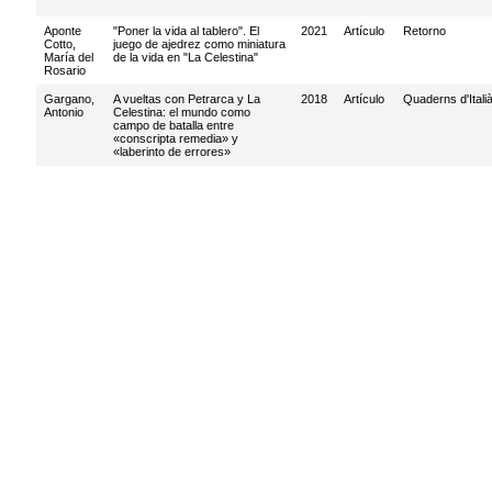
Aponte
"Poner la vida al tablero". El
2021
Artículo
Retorno
Cotto,
juego de ajedrez como miniatura
María del
de la vida en "La Celestina"
Rosario
Gargano,
A vueltas con Petrarca y La
2018
Artículo
Quaderns d'Itali
Antonio
Celestina: el mundo como
campo de batalla entre
«conscripta remedia» y
«laberinto de errores»