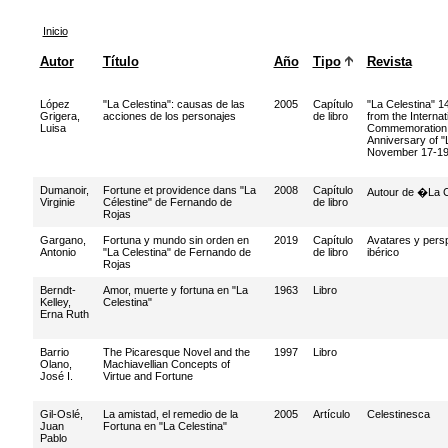
Inicio
Autor
Título
Año
Tipo
Revista
López
"La Celestina": causas de las
2005
Capítulo
"La Celestina" 
Grigera,
acciones de los personajes
de libro
from the Interna
Luisa
Commemoration o
Anniversary of "
November 17-19
Dumanoir,
Fortune et providence dans "La
2008
Capítulo
Autour de �La 
Virginie
Célestine" de Fernando de
de libro
Rojas
Gargano,
Fortuna y mundo sin orden en
2019
Capítulo
Avatares y pers
Antonio
"La Celestina" de Fernando de
de libro
ibérico
Rojas
Berndt-
Amor, muerte y fortuna en "La
1963
Libro
Kelley,
Celestina"
Erna Ruth
Barrio
The Picaresque Novel and the
1997
Libro
Olano,
Machiavellian Concepts of
José I.
Virtue and Fortune
Gil-Oslé,
La amistad, el remedio de la
2005
Artículo
Celestinesca
Juan
Fortuna en "La Celestina"
Pablo