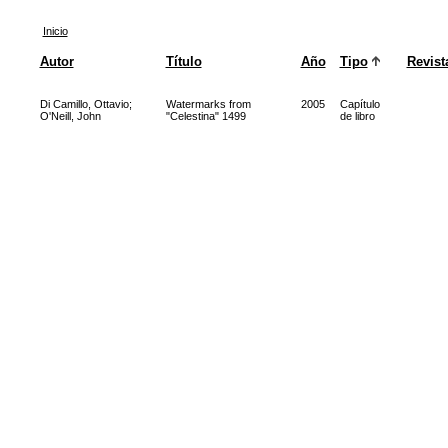
Inicio
Autor
Título
Año
Tipo
Revist
Di Camillo, Ottavio
;
Watermarks from
2005
Capítulo
O'Neill, John
"Celestina" 1499
de libro