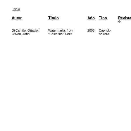
Inicio
Autor
Título
Año
Tipo
Revist
Di Camillo, Ottavio
;
Watermarks from
2005
Capítulo
O'Neill, John
"Celestina" 1499
de libro