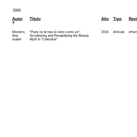
Inicio
Autor
Título
Año
Tipo
Revi
Montero,
"Pues no la has tú visto como yo":
2016
Artículo
eHum
Ana
Scrutinizing and Resignifying the Beauty
Isabel
Myth in "Celestina"