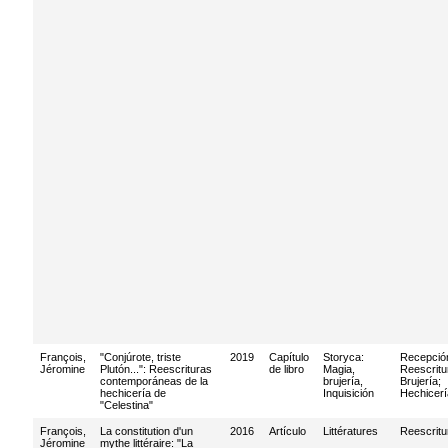
François,
"Conjúrote, triste
2019
Capítulo
Storyca:
Recepció
Jéromine
Plutón...": Reescrituras
de libro
Magia,
Reescritu
contemporáneas de la
brujería,
Brujería
;
hechicería de
Inquisición
Hechicerí
"Celestina"
François,
La constitution d'un
2016
Artículo
Littératures
Reescritu
Jéromine
mythe littéraire: "La