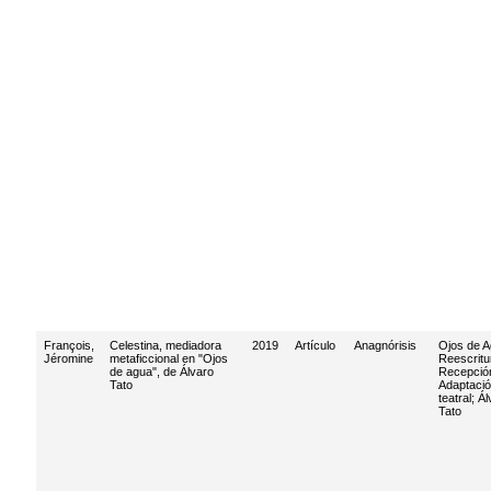
François,
Celestina, mediadora
2019
Artículo
Anagnórisis
Ojos de 
Jéromine
metaficcional en "Ojos
Reescritu
de agua", de Álvaro
Recepció
Tato
Adaptaci
teatral
;
Ál
Tato