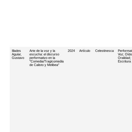
Illades
Arte de la voz y la
2024
Artículo
Celestinesca
Performat
Aguiar,
escucha: el discurso
Voz
;
Oído
Gustavo
performativo en la
Oralidad
;
"Comedia/Tragicomedia
Escritura
de Calisto y Melibea"