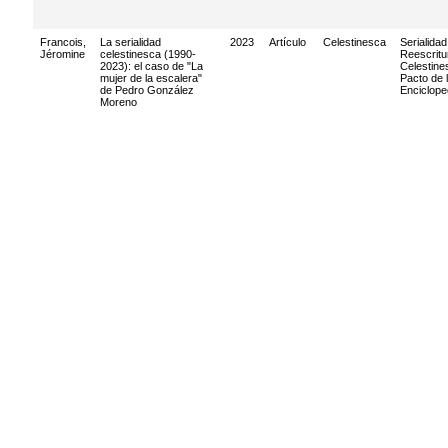
Francois,
La serialidad
2023
Artículo
Celestinesca
Serialidad
Jéromine
celestinesca (1990-
Reescritu
2023): el caso de "La
Celestine
mujer de la escalera"
Pacto de 
de Pedro González
Enciclope
Moreno