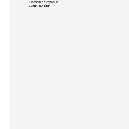
Célestine" à l'époque
contemporaine