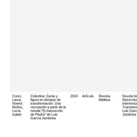
Conci,
Celestina: Genio y
2024
Artículo
Revista
Novela hi
Laura
figura en tiempos de
Melibea
Reescritu
Noemí
;
transformación. Una
Intertextu
Muñoz,
recreación a partir de la
Transtext
Lucía
novela "El manuscrito
Luis Garc
Isabel
de Piedra" de Luis
Jambrina
García Jambrina