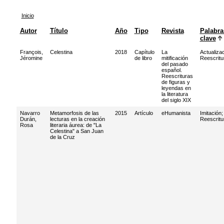
Inicio
Autor
Título
Año
Tipo
Revista
Palabra
clave
François,
Celestina
2018
Capítulo
La
Actualiza
Jéromine
de libro
mitificación
Reescritu
del pasado
español.
Reescrituras
de figuras y
leyendas en
la literatura
del siglo XIX
Navarro
Metamorfosis de las
2015
Artículo
eHumanista
Imitación
;
Durán,
lecturas en la creación
Reescritu
Rosa
literaria áurea: de "La
Celestina" a San Juan
de la Cruz