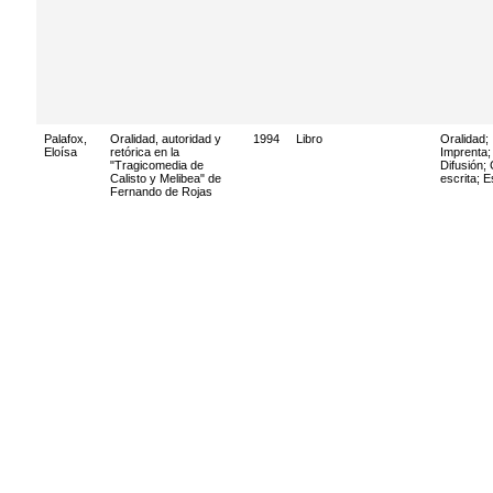
Palafox,
Oralidad, autoridad y
1994
Libro
Oralidad
;
Eloísa
retórica en la
Imprenta
;
"Tragicomedia de
Difusión
;
Calisto y Melibea" de
escrita
;
E
Fernando de Rojas