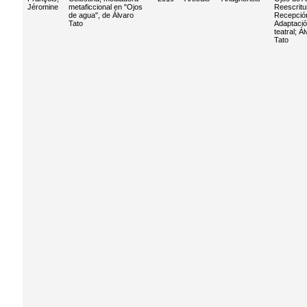
Jéromine
metaficcional en "Ojos
Reescritu
de agua", de Álvaro
Recepció
Tato
Adaptaci
teatral
;
Ál
Tato