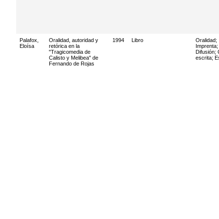
Palafox,
Oralidad, autoridad y
1994
Libro
Oralidad
;
Eloísa
retórica en la
Imprenta
;
"Tragicomedia de
Difusión
;
Calisto y Melibea" de
escrita
;
E
Fernando de Rojas