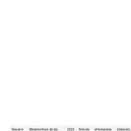
Navarro
Metamorfosis de las
2015
Artículo
eHumanista
Imitación
;