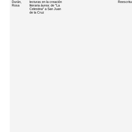
Durán,
lecturas en la creación
Reescritu
Rosa
literaria áurea: de "La
Celestina" a San Juan
de la Cruz