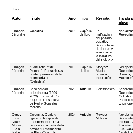
Inicio
Autor
Título
Año
Tipo
Revista
Palabra
clave
François,
Celestina
2018
Capítulo
La
Actualiza
Jéromine
de libro
mitificación
Reescritu
del pasado
español.
Reescrituras
de figuras y
leyendas en
la literatura
del siglo XIX
François,
"Conjúrote, triste
2019
Capítulo
Storyca:
Recepció
Jéromine
Plutón...": Reescrituras
de libro
Magia,
Reescritu
contemporáneas de la
brujería,
Brujería
;
hechicería de
Inquisición
Hechicerí
"Celestina"
Francois,
La serialidad
2023
Artículo
Celestinesca
Serialidad
Jéromine
celestinesca (1990-
Reescritu
2023): el caso de "La
Celestine
mujer de la escalera"
Pacto de 
de Pedro González
Enciclope
Moreno
Conci,
Celestina: Genio y
2024
Artículo
Revista
Novela hi
Laura
figura en tiempos de
Melibea
Reescritu
Noemí
;
transformación. Una
Intertextu
Muñoz,
recreación a partir de la
Transtext
Lucía
novela "El manuscrito
Luis Garc
Isabel
de Piedra" de Luis
Jambrina