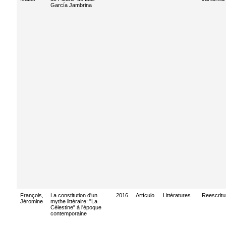
García Jambrina
François,
La constitution d'un
2016
Artículo
Littératures
Reescritu
Jéromine
mythe littéraire: "La
Célestine" à l'époque
contemporaine