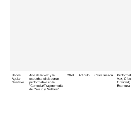
Illades
Arte de la voz y la
2024
Artículo
Celestinesca
Performat
Aguiar,
escucha: el discurso
Voz
;
Oído
Gustavo
performativo en la
Oralidad
;
"Comedia/Tragicomedia
Escritura
de Calisto y Melibea"