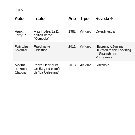
Inicio
Autor
Título
Año
Tipo
Revista
Rank,
Fritz Holle's 1911
1981
Artículo
Celestinesca
Jerry R.
edition of the
"Comedia"
Puértolas,
Fascinante
2012
Artículo
Hispania: A Journal
Soledad
Celestina
Devoted to the Teaching
of Spanish and
Portuguese
Macías
Pedro Henríquez
2013
Artículo
Sincronía
de Yoon,
Ureña y su edición
Claudia
de "La Celestina"