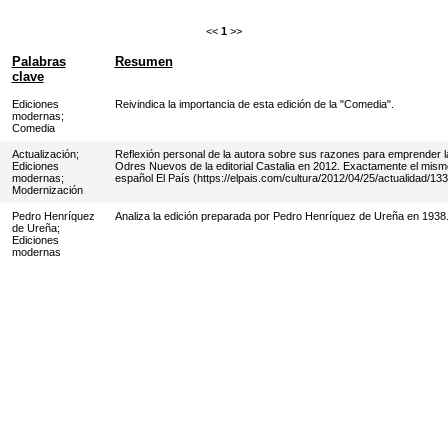
<<
1
>>
Palabras
Resumen
clave
Ediciones
Reivindica la importancia de esta edición de la "Comedia".
modernas
;
Comedia
Actualización
;
Reflexión personal de la autora sobre sus razones para emprender la
Ediciones
Odres Nuevos de la editorial Castalia en 2012. Exactamente el mismo 
modernas
;
español El País (https://elpais.com/cultura/2012/04/25/actualidad/1
Modernización
Pedro Henríquez
Analiza la edición preparada por Pedro Henríquez de Ureña en 1938
de Ureña
;
Ediciones
modernas