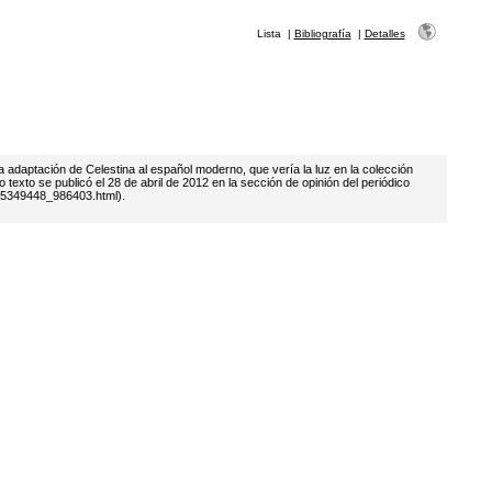
Lista
|
Bibliografía
|
Detalles
 adaptación de Celestina al español moderno, que vería la luz en la colección
texto se publicó el 28 de abril de 2012 en la sección de opinión del periódico
335349448_986403.html).
.