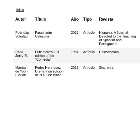
Inicio
Autor
Título
Año
Tipo
Revista
Puértolas,
Fascinante
2012
Artículo
Hispania: A Journal
Soledad
Celestina
Devoted to the Teaching
of Spanish and
Portuguese
Rank,
Fritz Holle's 1911
1981
Artículo
Celestinesca
Jerry R.
edition of the
"Comedia"
Macías
Pedro Henríquez
2013
Artículo
Sincronía
de Yoon,
Ureña y su edición
Claudia
de "La Celestina"