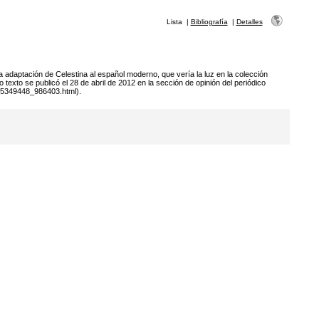
Lista
|
Bibliografía
|
Detalles
 adaptación de Celestina al español moderno, que vería la luz en la colección
texto se publicó el 28 de abril de 2012 en la sección de opinión del periódico
335349448_986403.html).
.