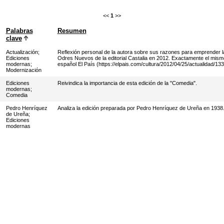
<<
1
>>
Palabras
Resumen
clave
Actualización
;
Reflexión personal de la autora sobre sus razones para emprender la
Ediciones
Odres Nuevos de la editorial Castalia en 2012. Exactamente el mismo 
modernas
;
español El País (https://elpais.com/cultura/2012/04/25/actualidad/1
Modernización
Ediciones
Reivindica la importancia de esta edición de la "Comedia".
modernas
;
Comedia
Pedro Henríquez
Analiza la edición preparada por Pedro Henríquez de Ureña en 1938
de Ureña
;
Ediciones
modernas