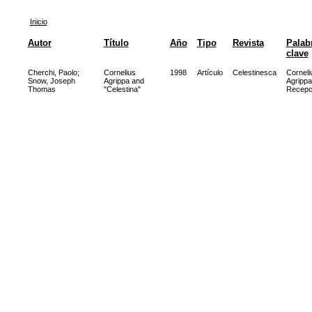
Inicio
Autor
Título
Año
Tipo
Revista
Palab
clave
Cherchi, Paolo
;
Cornelius
1998
Artículo
Celestinesca
Corneli
Snow, Joseph
Agrippa and
Agrippa
Thomas
"Celestina"
Recepc