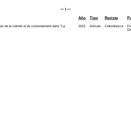
<<
1
>>
Año
Tipo
Revista
Pa
tour de la volonté et du consentement dans "La
2023
Artículo
Celestinesca
Fe
De