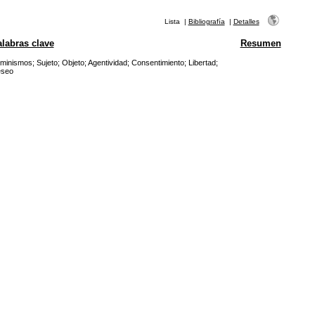
Lista
|
Bibliografía
|
Detalles
labras clave
Resumen
minismos
;
Sujeto
;
Objeto
;
Agentividad
;
Consentimiento
;
Libertad
;
seo