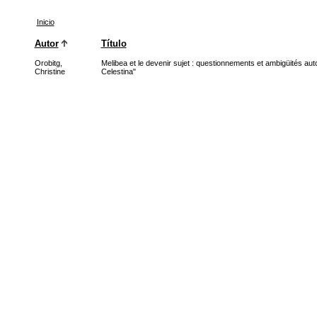
Inicio
Autor
Título
Orobitg,
Melibea et le devenir sujet : questionnements et ambigüités au
Christine
Celestina"