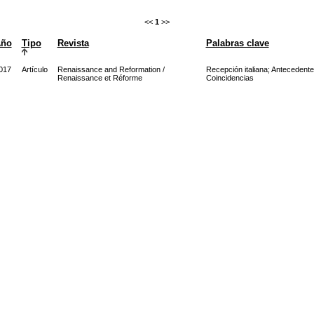
<<
1
>>
ño
Tipo
Revista
Palabras clave
017
Artículo
Renaissance and Reformation /
Recepción italiana
;
Antecedente
Renaissance et Réforme
Coincidencias