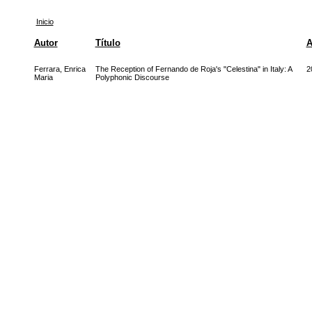
Inicio
Autor
Título
A
Ferrara, Enrica
The Reception of Fernando de Roja's "Celestina" in Italy: A
2
Maria
Polyphonic Discourse