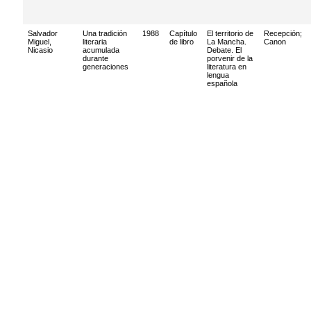
Salvador
Una tradición
1988
Capítulo
El territorio de
Recepción
;
Miguel,
literaria
de libro
La Mancha.
Canon
Nicasio
acumulada
Debate. El
durante
porvenir de la
generaciones
literatura en
lengua
española