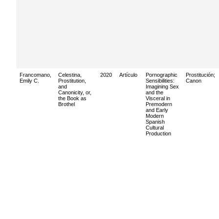
Francomano,
Celestina,
2020
Artículo
Pornographic
Prostitución
;
Emily C.
Prostitution,
Sensibilities:
Canon
and
Imagining Sex
Canonicity, or,
and the
the Book as
Visceral in
Brothel
Premodern
and Early
Modern
Spanish
Cultural
Production