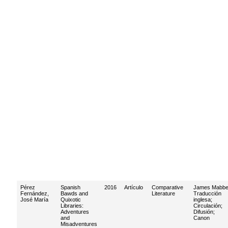
Pérez
Spanish
2016
Artículo
Comparative
James Mabb
Fernández,
Bawds and
Literature
Traducción
José María
Quixotic
inglesa
;
Libraries:
Circulación
;
Adventures
Difusión
;
and
Canon
Misadventures