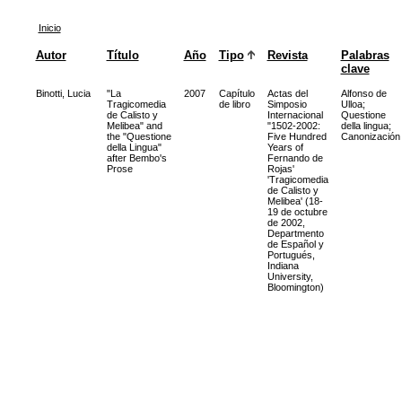
Inicio
Autor
Título
Año
Tipo
Revista
Palabras
clave
Binotti, Lucia
"La
2007
Capítulo
Actas del
Alfonso de
Tragicomedia
de libro
Simposio
Ulloa
;
de Calisto y
Internacional
Questione
Melibea" and
"1502-2002:
della lingua
;
the "Questione
Five Hundred
Canonización
della Lingua"
Years of
after Bembo's
Fernando de
Prose
Rojas'
'Tragicomedia
de Calisto y
Melibea' (18-
19 de octubre
de 2002,
Departmento
de Español y
Portugués,
Indiana
University,
Bloomington)