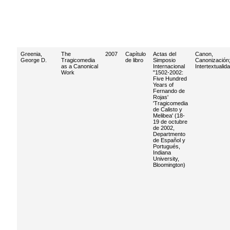
Greenia,
The
2007
Capítulo
Actas del
Canon,
George D.
Tragicomedia
de libro
Simposio
Canonización
as a Canonical
Internacional
Intertextualid
Work
"1502-2002:
Five Hundred
Years of
Fernando de
Rojas'
'Tragicomedia
de Calisto y
Melibea' (18-
19 de octubre
de 2002,
Departmento
de Español y
Portugués,
Indiana
University,
Bloomington)