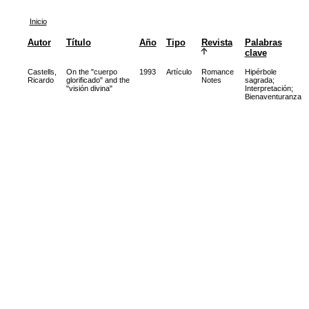
Inicio
Autor
Título
Año
Tipo
Revista
Palabras
clave
Castells,
On the "cuerpo
1993
Artículo
Romance
Hipérbole
Ricardo
glorificado" and the
Notes
sagrada
;
"visión divina"
Interpretación
;
Bienaventuranza