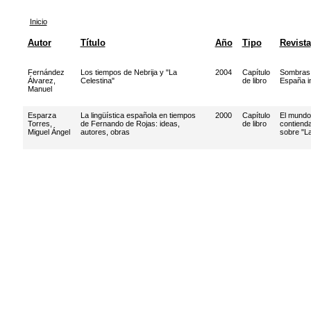
Inicio
Autor
Título
Año
Tipo
Revista
Fernández
Los tiempos de Nebrija y "La
2004
Capítulo
Sombras 
Álvarez,
Celestina"
de libro
España i
Manuel
Esparza
La lingüística española en tiempos
2000
Capítulo
El mund
Torres,
de Fernando de Rojas: ideas,
de libro
contienda
Miguel Ángel
autores, obras
sobre "La