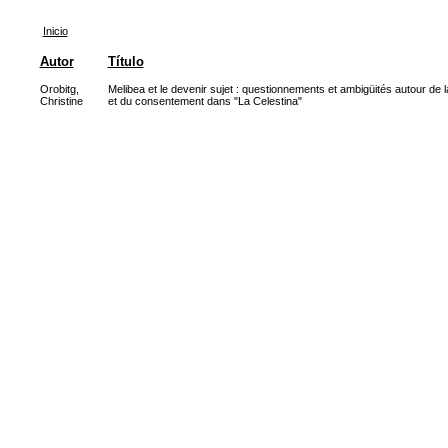
Inicio
Autor
Título
Orobitg,
Melibea et le devenir sujet : questionnements et ambigüités autour de l
Christine
et du consentement dans "La Celestina"