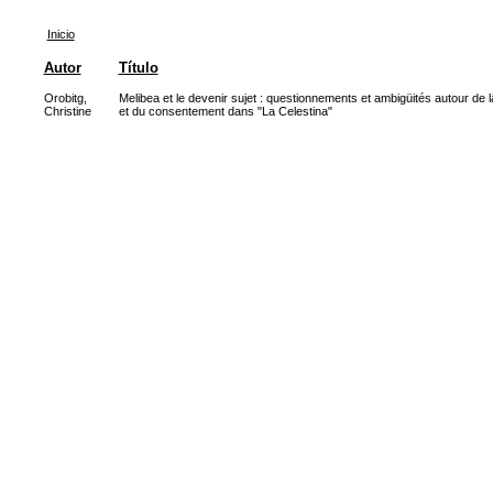
Inicio
Autor
Título
Orobitg,
Melibea et le devenir sujet : questionnements et ambigüités autour de l
Christine
et du consentement dans "La Celestina"