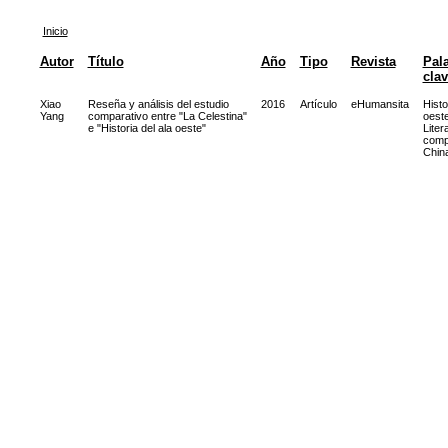
Inicio
Autor
Título
Año
Tipo
Revista
Pal
cla
Xiao
Reseña y análisis del estudio
2016
Artículo
eHumansita
Histo
Yang
comparativo entre "La Celestina"
oest
e "Historia del ala oeste"
Liter
comp
Chin