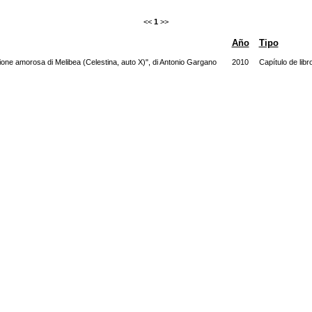
<<
1
>>
Año
Tipo
sione amorosa di Melibea (Celestina, auto X)", di Antonio Gargano
2010
Capítulo de libr