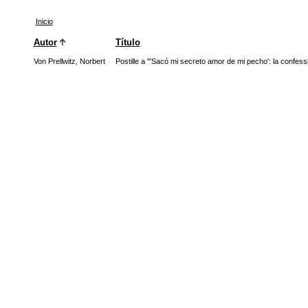
Inicio
Autor
Título
Von Prellwitz, Norbert
Postille a "'Sacó mi secreto amor de mi pecho': la confes