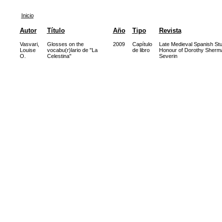
Inicio
Autor
Título
Año
Tipo
Revista
Vasvari,
Glosses on the
2009
Capítulo
Late Medieval Spanish Stu
Louise
vocabu(r)lario de "La
de libro
Honour of Dorothy Sherm
O.
Celestina"
Severin