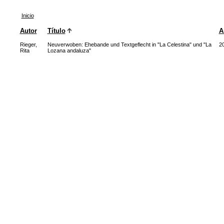
Inicio
Autor
Título
A
Rieger,
Neuverwoben: Ehebande und Textgeflecht in "La Celestina" und "La
2
Rita
Lozana andaluza"