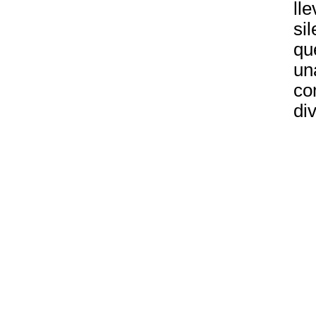
ll
si
qu
un
co
di