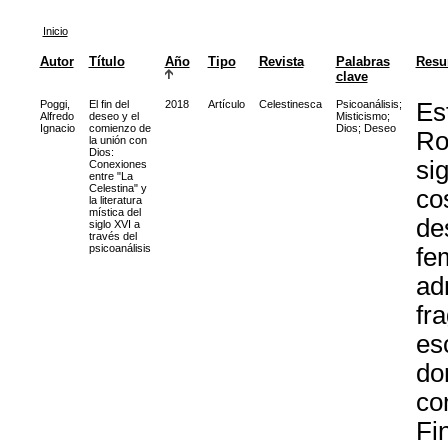
Inicio
Autor
Título
Año
Tipo
Revista
Palabras
Res
clave
Poggi,
El fin del
2018
Artículo
Celestinesca
Psicoanálisis
;
Es
Alfredo
deseo y el
Misticismo
;
Ignacio
comienzo de
Dios
;
Deseo
Ro
la unión con
Dios:
si
Conexiones
entre "La
Celestina" y
co
la literatura
mística del
de
siglo XVI a
través del
psicoanálisis
fe
ad
fr
es
do
co
Fi