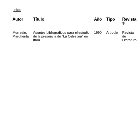
Inicio
Autor
Título
Año
Tipo
Revista
Morreale,
Apuntes bibliográficos para el estudio
1990
Artículo
Revista
Margherita
de la presencia de "La Celestina" en
de
Italia
Literatura