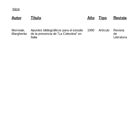
Inicio
Autor
Título
Año
Tipo
Revista
Morreale,
Apuntes bibliográficos para el estudio
1990
Artículo
Revista
Margherita
de la presencia de "La Celestina" en
de
Italia
Literatura