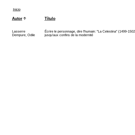
Inicio
Autor
Título
Lasserre
Écrire le personnage, dire l'humain: "La Celestina" (1499-1502
Dempure, Odile
jusqu'aux confins de la modernité