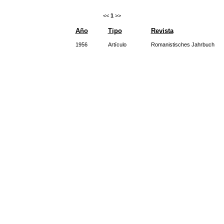
<<
1
>>
Año
Tipo
Revista
1956
Artículo
Romanistisches Jahrbuch