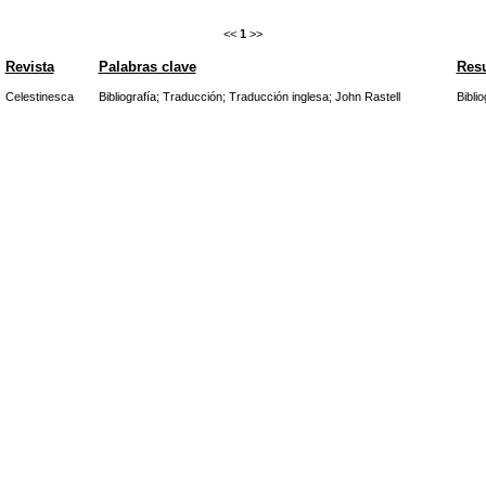
<<
1
>>
Revista
Palabras clave
Res
Celestinesca
Bibliografía
;
Traducción
;
Traducción inglesa
;
John Rastell
Bibli