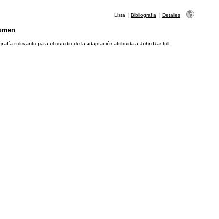
Lista
|
Bibliografía
|
Detalles
umen
ografía relevante para el estudio de la adaptación atribuida a John Rastell.