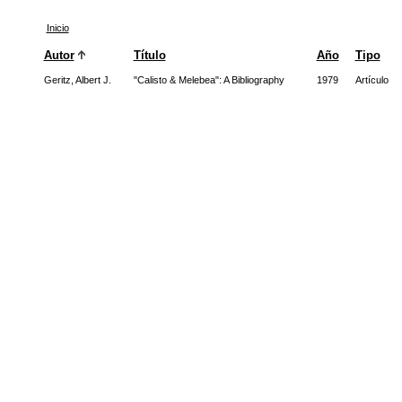
Inicio
Autor
Título
Año
Tipo
Geritz, Albert J.
"Calisto & Melebea": A Bibliography
1979
Artículo