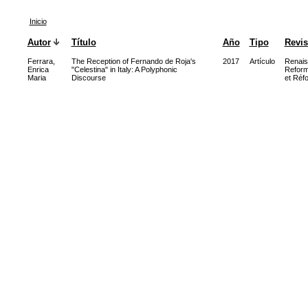
Inicio
Autor
Título
Año
Tipo
Revis
Ferrara,
The Reception of Fernando de Roja's
2017
Artículo
Renais
Enrica
"Celestina" in Italy: A Polyphonic
Reform
Maria
Discourse
et Réf