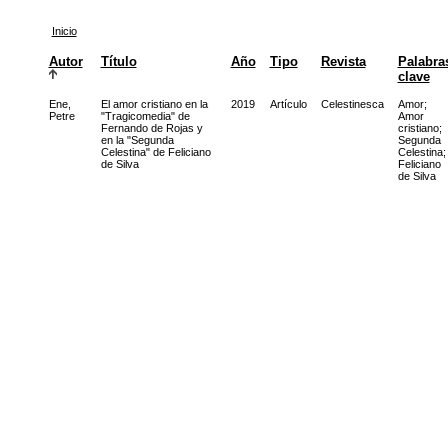
Inicio
Autor
Título
Año
Tipo
Revista
Palabra
clave
Ene,
El amor cristiano en la
2019
Artículo
Celestinesca
Amor
;
Petre
"Tragicomedia" de
Amor
Fernando de Rojas y
cristiano
;
en la "Segunda
Segunda
Celestina" de Feliciano
Celestina
;
de Silva
Feliciano
de Silva