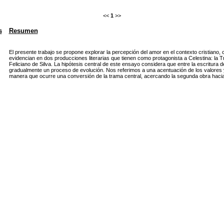
<<
1
>>
s
Resumen
El presente trabajo se propone explorar la percepción del amor en el contexto cristiano
evidencian en dos producciones literarias que tienen como protagonista a Celestina: la
Feliciano de Silva. La hipótesis central de este ensayo considera que entre la escritura 
gradualmente un proceso de evolución. Nos referimos a una acentuación de los valores y
manera que ocurre una conversión de la trama central, acercando la segunda obra hacia l