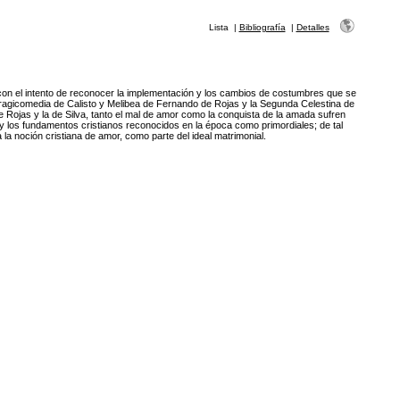
Lista
|
Bibliografía
|
Detalles
, con el intento de reconocer la implementación y los cambios de costumbres que se
 Tragicomedia de Calisto y Melibea de Fernando de Rojas y la Segunda Celestina de
de Rojas y la de Silva, tanto el mal de amor como la conquista de la amada sufren
 los fundamentos cristianos reconocidos en la época como primordiales; de tal
a noción cristiana de amor, como parte del ideal matrimonial.