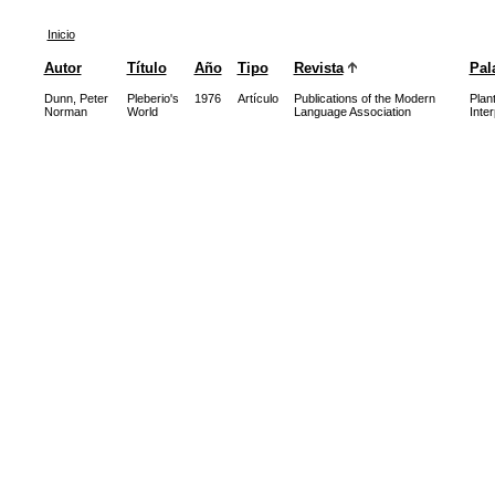
Inicio
Autor
Título
Año
Tipo
Revista
Pal
Dunn, Peter
Pleberio's
1976
Artículo
Publications of the Modern
Plan
Norman
World
Language Association
Inte