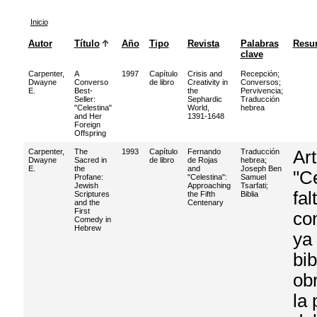
Inicio
Autor
Título
Año
Tipo
Revista
Palabras
Resu
clave
Carpenter,
A
1997
Capítulo
Crisis and
Recepción
;
Dwayne
Converso
de libro
Creativity in
Conversos
;
E.
Best-
the
Pervivencia
;
Seller:
Sephardic
Traducción
"Celestina"
World,
hebrea
and Her
1391-1648
Foreign
Offspring
Carpenter,
The
1993
Capítulo
Fernando
Traducción
Art
Dwayne
Sacred in
de libro
de Rojas
hebrea
;
E.
the
and
Joseph Ben
"C
Profane:
"Celestina":
Samuel
Jewish
Approaching
Tsarfati
;
fal
Scriptures
the Fifth
Biblia
and the
Centenary
First
co
Comedy in
Hebrew
ya 
bib
obr
la 