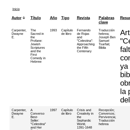
Inicio
Autor
Título
Año
Tipo
Revista
Palabras
Resu
clave
Carpenter,
The
1993
Capítulo
Fernando
Traducción
Art
Dwayne
Sacred in
de libro
de Rojas
hebrea
;
E.
the
and
Joseph Ben
"C
Profane:
"Celestina":
Samuel
Jewish
Approaching
Tsarfati
;
fal
Scriptures
the Fifth
Biblia
and the
Centenary
First
co
Comedy in
Hebrew
ya 
bib
obr
la 
del
Carpenter,
A
1997
Capítulo
Crisis and
Recepción
;
Dwayne
Converso
de libro
Creativity in
Conversos
;
E.
Best-
the
Pervivencia
;
Seller:
Sephardic
Traducción
"Celestina"
World,
hebrea
and Her
1391-1648