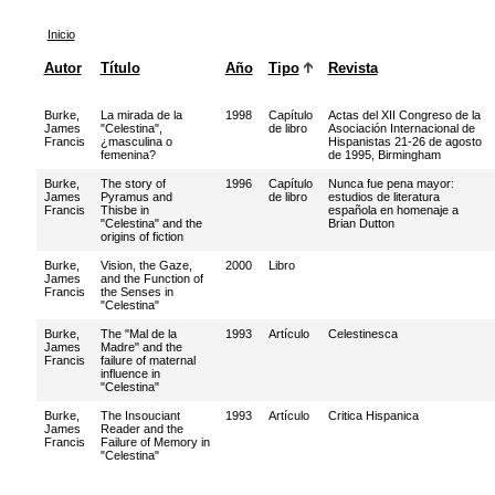
Inicio
Autor
Título
Año
Tipo
Revista
Burke,
La mirada de la
1998
Capítulo
Actas del XII Congreso de la
James
"Celestina",
de libro
Asociación Internacional de
Francis
¿masculina o
Hispanistas 21-26 de agosto
femenina?
de 1995, Birmingham
Burke,
The story of
1996
Capítulo
Nunca fue pena mayor:
James
Pyramus and
de libro
estudios de literatura
Francis
Thisbe in
española en homenaje a
"Celestina" and the
Brian Dutton
origins of fiction
Burke,
Vision, the Gaze,
2000
Libro
James
and the Function of
Francis
the Senses in
"Celestina"
Burke,
The "Mal de la
1993
Artículo
Celestinesca
James
Madre" and the
Francis
failure of maternal
influence in
"Celestina"
Burke,
The Insouciant
1993
Artículo
Critica Hispanica
James
Reader and the
Francis
Failure of Memory in
"Celestina"