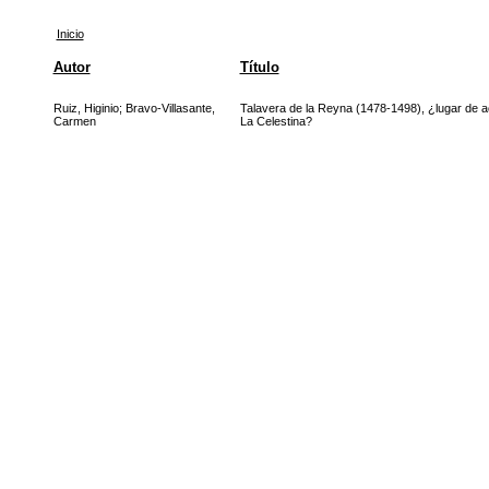
Inicio
Autor
Título
Ruiz, Higinio
;
Bravo-Villasante,
Talavera de la Reyna (1478-1498), ¿lugar de a
Carmen
La Celestina?