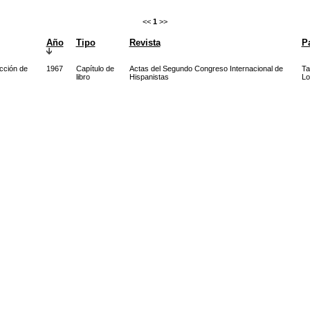
<<
1
>>
Año
Tipo
Revista
P
cción de
1967
Capítulo de
Actas del Segundo Congreso Internacional de
Ta
libro
Hispanistas
Lo