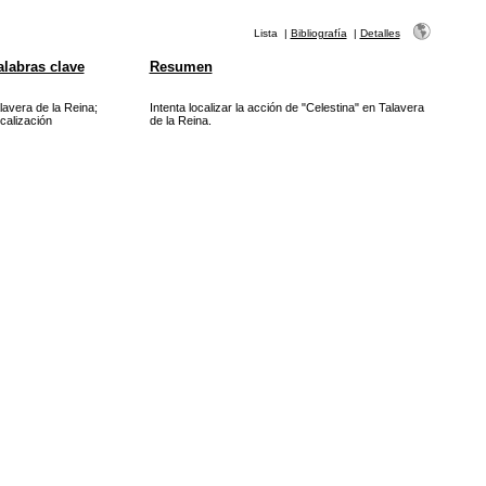
Lista
|
Bibliografía
|
Detalles
alabras clave
Resumen
lavera de la Reina
;
Intenta localizar la acción de "Celestina" en Talavera
calización
de la Reina.