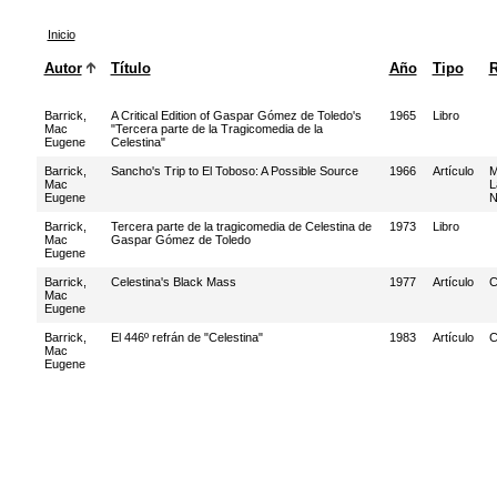
Inicio
Autor
Título
Año
Tipo
R
Barrick,
A Critical Edition of Gaspar Gómez de Toledo's
1965
Libro
Mac
"Tercera parte de la Tragicomedia de la
Eugene
Celestina"
Barrick,
Sancho's Trip to El Toboso: A Possible Source
1966
Artículo
M
Mac
L
Eugene
N
Barrick,
Tercera parte de la tragicomedia de Celestina de
1973
Libro
Mac
Gaspar Gómez de Toledo
Eugene
Barrick,
Celestina's Black Mass
1977
Artículo
C
Mac
Eugene
Barrick,
El 446º refrán de "Celestina"
1983
Artículo
C
Mac
Eugene