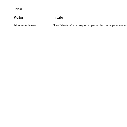
Inicio
Autor
Título
Albanese, Paolo
"La Celestina" con aspecto particular de la picaresca